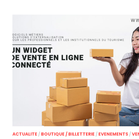
COMMERCE
ET
GESTION
DES
ADHESIONS
ACTUALITE
/
BOUTIQUE / BILLETTERIE
/
EVENEMENTS
/
VE