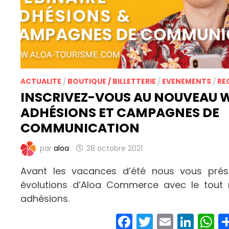
ACTUALITE
/
BOUTIQUE / BILLETTERIE
/
EVENEMENTS
/
RE
INSCRIVEZ-VOUS AU NOUVEAU W
ADHÉSIONS ET CAMPAGNES DE
COMMUNICATION
par
aloa
28 octobre 2021
Avant les vacances d’été nous vous prése
évolutions d’Aloa Commerce avec le tout
adhésions.
Facebook
Twitter
Email
Link
W