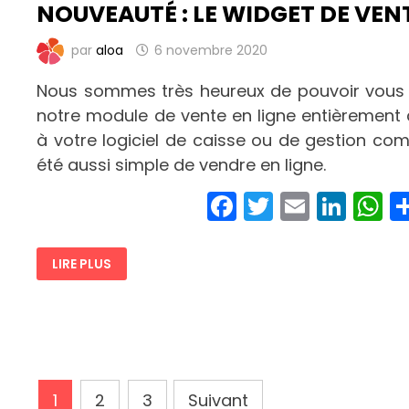
NOUVEAUTÉ : LE WIDGET DE VENT
par
aloa
6 novembre 2020
Nous sommes très heureux de pouvoir vous 
notre module de vente en ligne entièrement 
à votre logiciel de caisse ou de gestion comm
été aussi simple de vendre en ligne.
Facebook
Twitter
Email
Link
W
NOUVEAUTÉ
LIRE PLUS
:
LE
WIDGET
DE
VENTE
EN
LIGNE
!
Pagination
1
2
3
Suivant