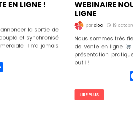
E EN LIGNE !
WEBINAIRE NO
LIGNE
par
aloa
19 octobr
annoncer la sortie de
couplé et synchronisé
Nous sommes très fie
erciale. Il n’a jamais
de vente en ligne
présentation pratiqu
outil !
edIn
hatsApp
Partager
WEBINAIRE
LIRE PLUS
NOUVEAU
MODULE
DE
VENTE
EN
LIGNE