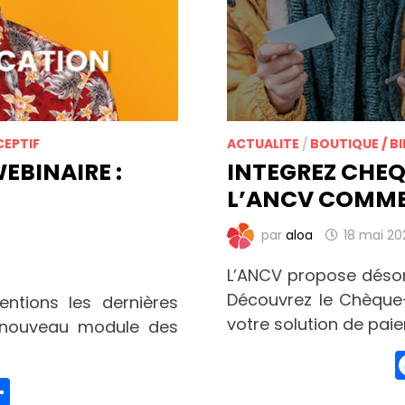
CEPTIF
ACTUALITE
/
BOUTIQUE / BI
EBINAIRE :
INTEGREZ CHE
L’ANCV COMME
par
aloa
18 mai 20
L’ANCV propose déso
Découvrez le Chèque
ntions les dernières
votre solution de pai
 nouveau module des
edIn
hatsApp
Partager