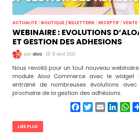
ACTUALITE
/
BOUTIQUE / BILLETTERIE
/
RECEPTIF
/
VENTE 
WEBINAIRE : EVOLUTIONS D’A
ET GESTION DES ADHESIONS
par
aloa
8 avril 2021
Nous revoilà pour un tout nouveau webinaire
module Aloa Commerce avec le widget d
entrainé de nombreuses évolutions avec 
prochaine de la gestion des adhésions.
Facebook
Twitter
Email
Link
W
WEBINAIRE
LIRE PLUS
:
EVOLUTIONS
D’ALOA