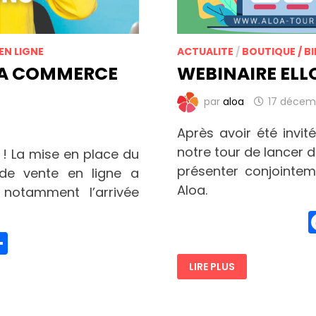
EN LIGNE
ACTUALITE
/
BOUTIQUE / BI
LOA COMMERCE
WEBINAIRE ELLO
par
aloa
17 décem
Après avoir été invi
notre tour de lancer 
 ! La mise en place du
présenter conjointem
e vente en ligne a
Aloa.
notamment l’arrivée
edIn
hatsApp
Partager
WEBINAIRE
LIRE PLUS
ELLOHA
/
ALOA
:
DIGITALISEZ-