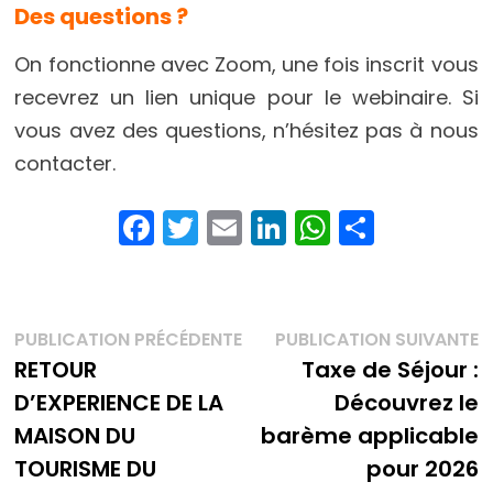
Des questions ?
On fonctionne avec Zoom, une fois inscrit vous
recevrez un lien unique pour le webinaire. Si
vous avez des questions, n’hésitez pas à nous
contacter.
F
T
E
Li
W
P
a
w
m
n
h
ar
c
itt
ai
k
a
t
e
er
l
e
ts
a
Navigation
Publication
P
PUBLICATION PRÉCÉDENTE
PUBLICATION SUIVANTE
b
dI
A
g
précédente :
s
RETOUR
Taxe de Séjour :
de
o
n
p
er
D’EXPERIENCE DE LA
Découvrez le
l’article
o
p
MAISON DU
barème applicable
k
TOURISME DU
pour 2026