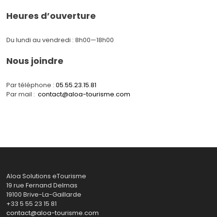
Heures d’ouverture
Du lundi au vendredi : 8h00—18h00
Nous joindre
Par téléphone :
05.55.23.15.81
Par mail :
contact@aloa-tourisme.com
Aloa Solutions eTourisme
19 rue Fernand Delmas
19100 Brive-La-Gaillarde
+33 5 55 23 15 81
contact@aloa-tourisme.com