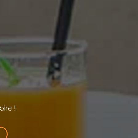
R
ire !