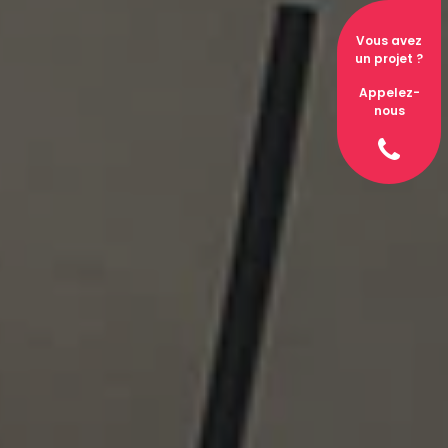
Vous avez
un projet ?
Appelez-
nous